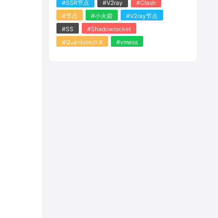
#SSR节点
#V2ray
#Clash
#节点
#小火箭
#V2ray节点
#SS
#Shadowrocket
#Quantumult X
#vmess