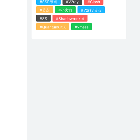
#SSR节点
#V2ray
#Clash
#节点
#小火箭
#V2ray节点
#SS
#Shadowrocket
#Quantumult X
#vmess