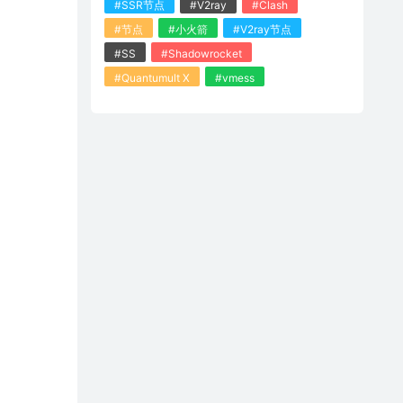
#SSR节点
#V2ray
#Clash
#节点
#小火箭
#V2ray节点
#SS
#Shadowrocket
#Quantumult X
#vmess