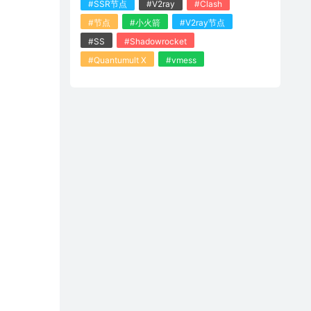
#SSR节点
#V2ray
#Clash
#节点
#小火箭
#V2ray节点
#SS
#Shadowrocket
#Quantumult X
#vmess