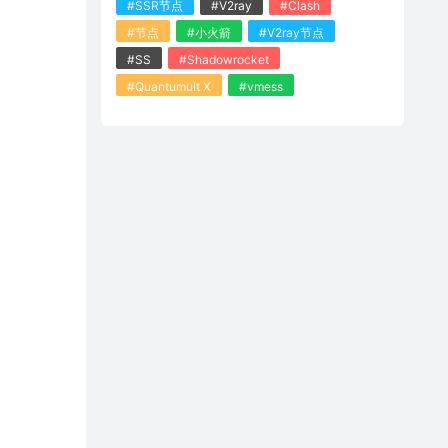
#SSR节点
#V2ray
#Clash
#节点
#小火箭
#V2ray节点
#SS
#Shadowrocket
#Quantumult X
#vmess