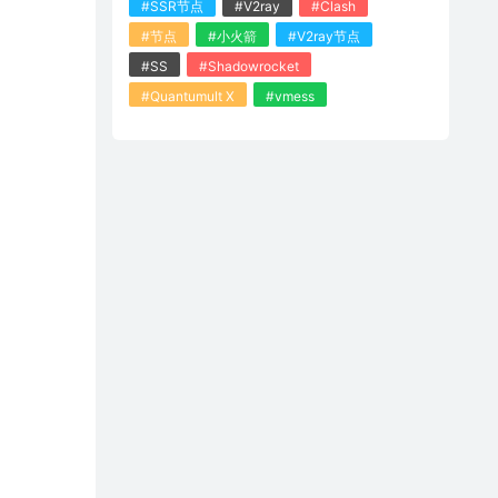
#SSR节点
#V2ray
#Clash
#节点
#小火箭
#V2ray节点
#SS
#Shadowrocket
#Quantumult X
#vmess