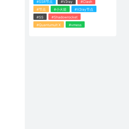
#SSR节点
#V2ray
#Clash
#节点
#小火箭
#V2ray节点
#SS
#Shadowrocket
#Quantumult X
#vmess