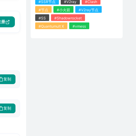
#SSR节点
#V2ray
#Clash
#节点
#小火箭
#V2ray节点
#SS
#Shadowrocket
注册
#Quantumult X
#vmess
复制
复制