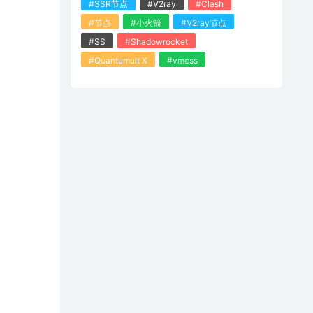
#SSR节点
#V2ray
#Clash
#节点
#小火箭
#V2ray节点
#SS
#Shadowrocket
#Quantumult X
#vmess