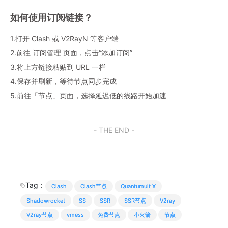
如何使用订阅链接？
1.打开 Clash 或 V2RayN 等客户端
2.前往 订阅管理 页面，点击“添加订阅”
3.将上方链接粘贴到 URL 一栏
4.保存并刷新，等待节点同步完成
5.前往「节点」页面，选择延迟低的线路开始加速
- THE END -
Tag：
Clash
Clash节点
Quantumult X
Shadowrocket
SS
SSR
SSR节点
V2ray
V2ray节点
vmess
免费节点
小火箭
节点