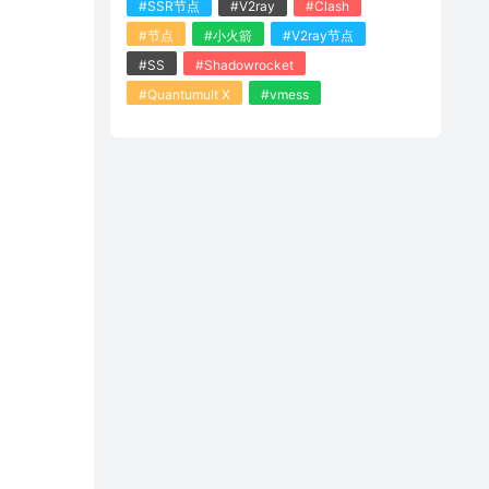
#SSR节点
#V2ray
#Clash
#节点
#小火箭
#V2ray节点
#SS
#Shadowrocket
#Quantumult X
#vmess