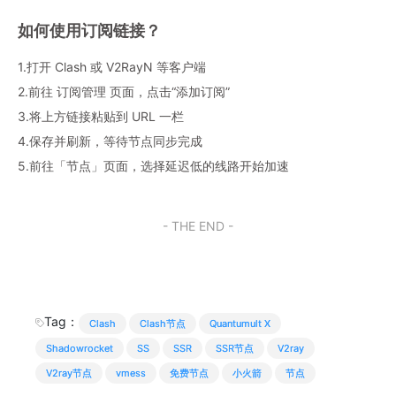
如何使用订阅链接？
1.打开 Clash 或 V2RayN 等客户端
2.前往 订阅管理 页面，点击“添加订阅”
3.将上方链接粘贴到 URL 一栏
4.保存并刷新，等待节点同步完成
5.前往「节点」页面，选择延迟低的线路开始加速
- THE END -
Tag：
Clash
Clash节点
Quantumult X
Shadowrocket
SS
SSR
SSR节点
V2ray
V2ray节点
vmess
免费节点
小火箭
节点