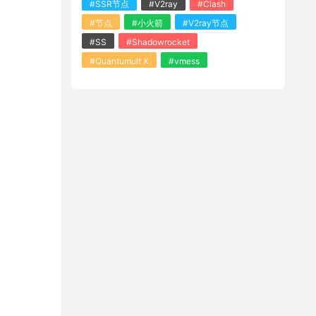
#SSR节点
#V2ray
#Clash
#节点
#小火箭
#V2ray节点
#SS
#Shadowrocket
#Quantumult X
#vmess