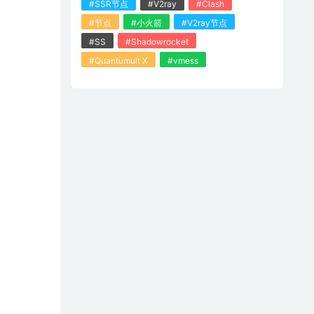
#SSR节点
#V2ray
#Clash
#节点
#小火箭
#V2ray节点
#SS
#Shadowrocket
#Quantumult X
#vmess