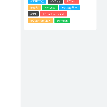
#SSR节点
#V2ray
#Clash
#节点
#小火箭
#V2ray节点
#SS
#Shadowrocket
#Quantumult X
#vmess