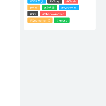
#SSR节点
#V2ray
#Clash
#节点
#小火箭
#V2ray节点
#SS
#Shadowrocket
#Quantumult X
#vmess