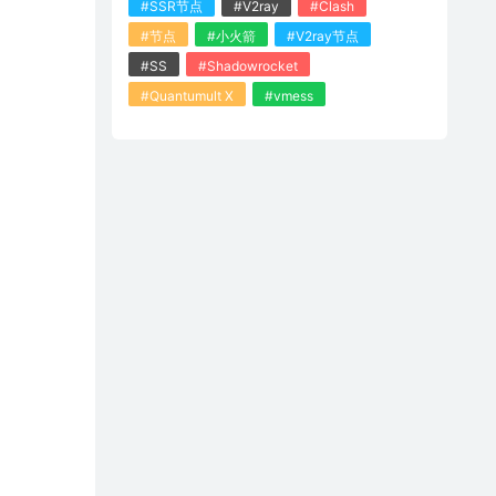
#SSR节点
#V2ray
#Clash
#节点
#小火箭
#V2ray节点
#SS
#Shadowrocket
#Quantumult X
#vmess