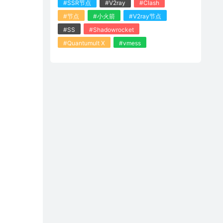
#SSR节点
#V2ray
#Clash
#节点
#小火箭
#V2ray节点
#SS
#Shadowrocket
#Quantumult X
#vmess