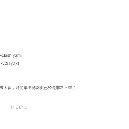
clash.yaml
v2ray.txt
奢求太多，能简单浏览网页已经是非常不错了。
- THE END -