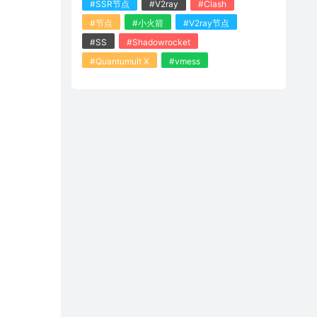
#SSR节点
#V2ray
#Clash
#节点
#小火箭
#V2ray节点
#SS
#Shadowrocket
#Quantumult X
#vmess