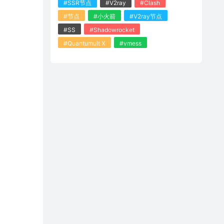
#SSR节点
#V2ray
#Clash
#节点
#小火箭
#V2ray节点
#SS
#Shadowrocket
#Quantumult X
#vmess