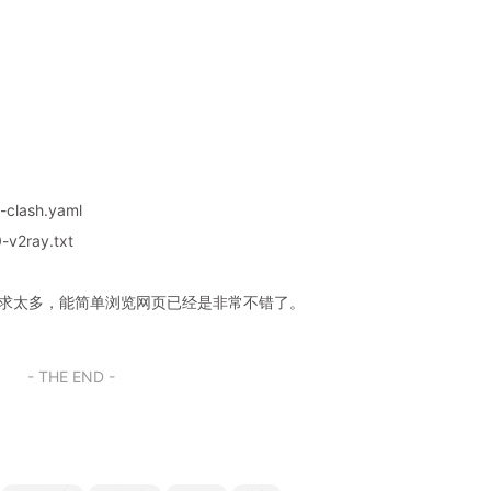
clash.yaml
v2ray.txt
奢求太多，能简单浏览网页已经是非常不错了。
- THE END -