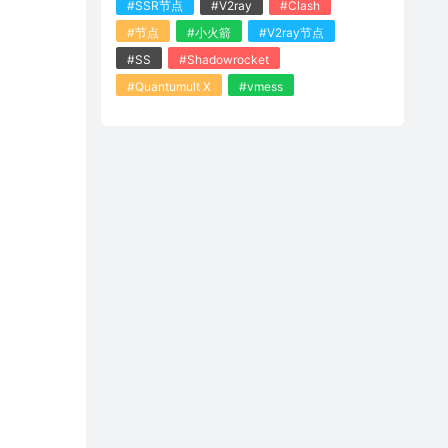
#SSR节点
#V2ray
#Clash
#节点
#小火箭
#V2ray节点
#SS
#Shadowrocket
#Quantumult X
#vmess