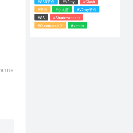
#SSR节点
#V2ray
#Clash
#节点
#小火箭
#V2ray节点
#SS
#Shadowrocket
#Quantumult X
#vmess
6月11日