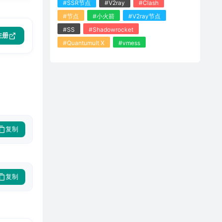
#SSR节点
#V2ray
#Clash
#节点
#小火箭
#V2ray节点
#SS
#Shadowrocket
注册
#Quantumult X
#vmess
复制
复制