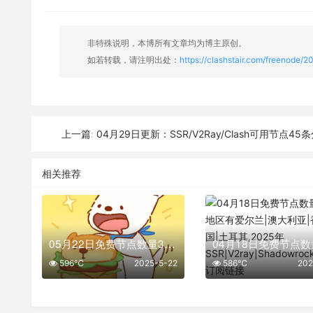
非特殊说明，本博所有文章均为博主原创。
如若转载，请注明出处：
https://clashstair.com/freenode/
04月29日更新：SSR/V2Ray/Clash可用节点45
上一篇:
相关推荐
05月22日免费节点数量35个,地区有台湾|英国|越南|加拿大|意大利,2025年SSR|V2ray|Shadowrocket|Clash订阅链接
596℃
2025-5-22
586℃
202