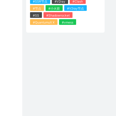
#SSR节点
#V2ray
#Clash
#节点
#小火箭
#V2ray节点
#SS
#Shadowrocket
#Quantumult X
#vmess