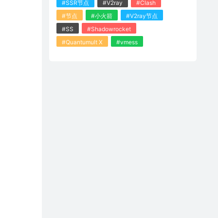
#SSR节点
#V2ray
#Clash
#节点
#小火箭
#V2ray节点
#SS
#Shadowrocket
#Quantumult X
#vmess