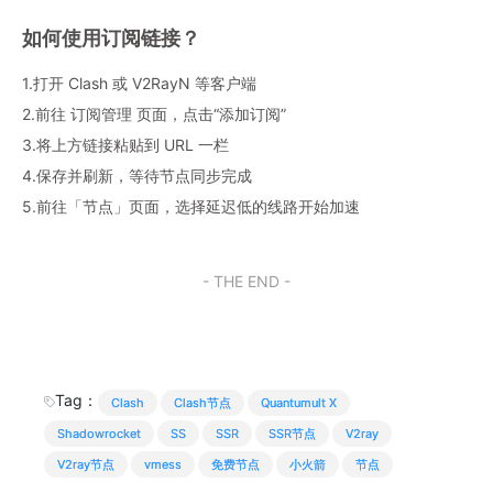
如何使用订阅链接？
1.打开 Clash 或 V2RayN 等客户端
2.前往 订阅管理 页面，点击“添加订阅”
3.将上方链接粘贴到 URL 一栏
4.保存并刷新，等待节点同步完成
5.前往「节点」页面，选择延迟低的线路开始加速
- THE END -
Tag：
Clash
Clash节点
Quantumult X
Shadowrocket
SS
SSR
SSR节点
V2ray
V2ray节点
vmess
免费节点
小火箭
节点