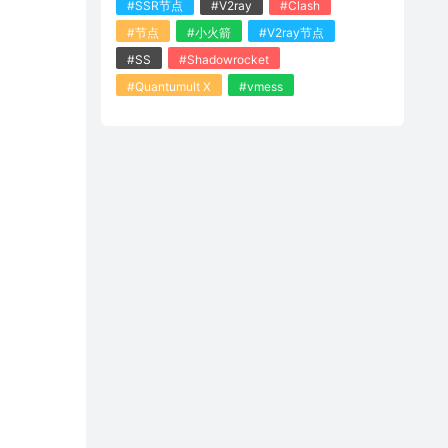
#SSR节点
#V2ray
#Clash
#节点
#小火箭
#V2ray节点
#SS
#Shadowrocket
#Quantumult X
#vmess