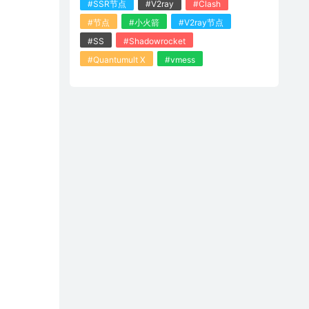
#SSR节点
#V2ray
#Clash
#节点
#小火箭
#V2ray节点
#SS
#Shadowrocket
#Quantumult X
#vmess