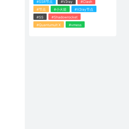
#SSR节点
#V2ray
#Clash
#节点
#小火箭
#V2ray节点
#SS
#Shadowrocket
#Quantumult X
#vmess