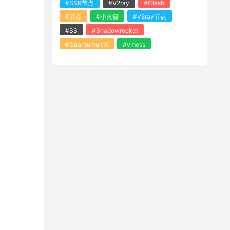
#SSR节点
#V2ray
#Clash
#节点
#小火箭
#V2ray节点
#SS
#Shadowrocket
#Quantumult X
#vmess