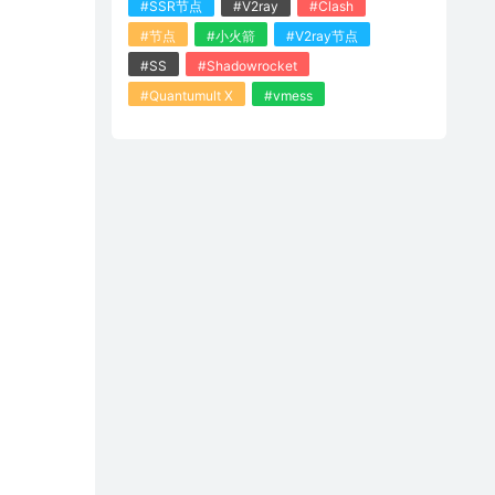
#SSR节点
#V2ray
#Clash
#节点
#小火箭
#V2ray节点
#SS
#Shadowrocket
#Quantumult X
#vmess