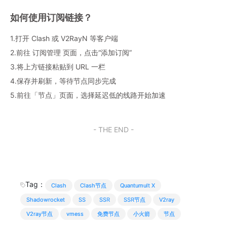
如何使用订阅链接？
1.打开 Clash 或 V2RayN 等客户端
2.前往 订阅管理 页面，点击“添加订阅”
3.将上方链接粘贴到 URL 一栏
4.保存并刷新，等待节点同步完成
5.前往「节点」页面，选择延迟低的线路开始加速
- THE END -
Tag：
Clash
Clash节点
Quantumult X
Shadowrocket
SS
SSR
SSR节点
V2ray
V2ray节点
vmess
免费节点
小火箭
节点