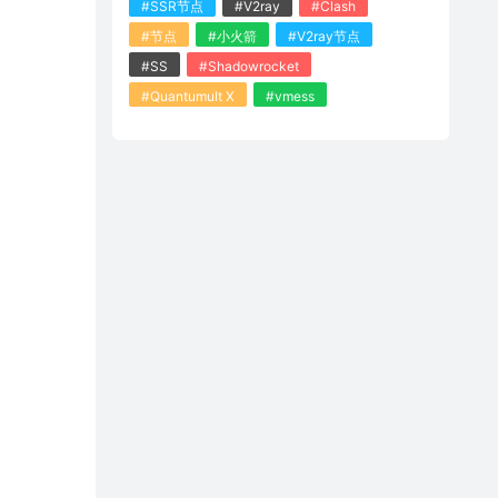
#SSR节点
#V2ray
#Clash
#节点
#小火箭
#V2ray节点
#SS
#Shadowrocket
#Quantumult X
#vmess