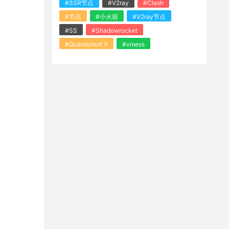
#SSR节点
#V2ray
#Clash
#节点
#小火箭
#V2ray节点
#SS
#Shadowrocket
#Quantumult X
#vmess