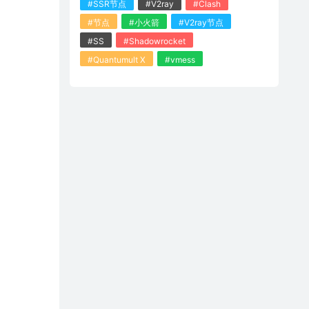
#SSR节点
#V2ray
#Clash
#节点
#小火箭
#V2ray节点
#SS
#Shadowrocket
#Quantumult X
#vmess