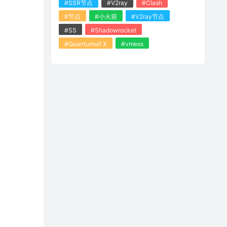
#SSR节点
#V2ray
#Clash
#节点
#小火箭
#V2ray节点
#SS
#Shadowrocket
#Quantumult X
#vmess