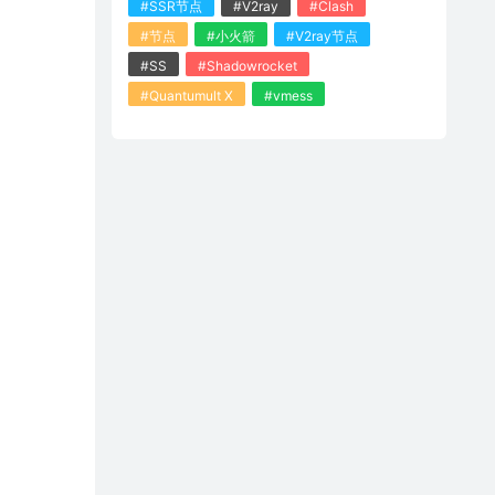
#SSR节点
#V2ray
#Clash
#节点
#小火箭
#V2ray节点
#SS
#Shadowrocket
#Quantumult X
#vmess