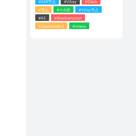
#SSR节点
#V2ray
#Clash
#节点
#小火箭
#V2ray节点
#SS
#Shadowrocket
#Quantumult X
#vmess