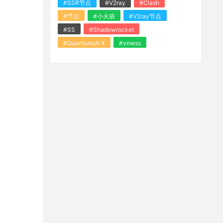
#SSR节点
#V2ray
#Clash
#节点
#小火箭
#V2ray节点
#SS
#Shadowrocket
#Quantumult X
#vmess