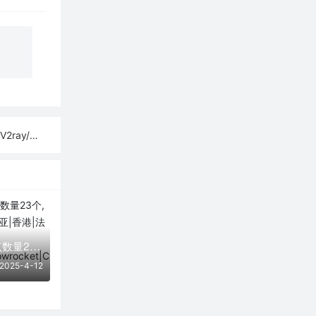
sh订阅链接
04月12日免费节点数量23个,地区有爱尔兰|澳大利亚|香港|法国|俄罗斯,SSR|V2ray|Shadowrocket|Clash订阅链接
2025-4-12