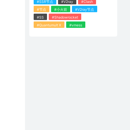
#SSR节点
#V2ray
#Clash
#节点
#小火箭
#V2ray节点
#SS
#Shadowrocket
#Quantumult X
#vmess