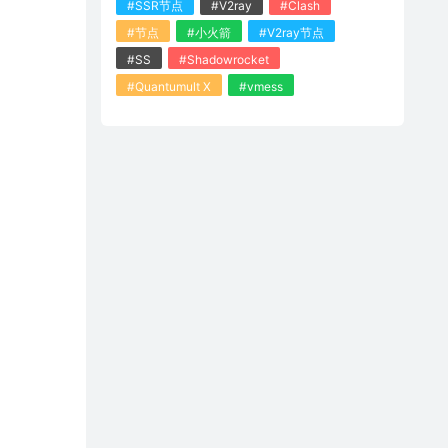
#SSR节点
#V2ray
#Clash
#节点
#小火箭
#V2ray节点
#SS
#Shadowrocket
#Quantumult X
#vmess