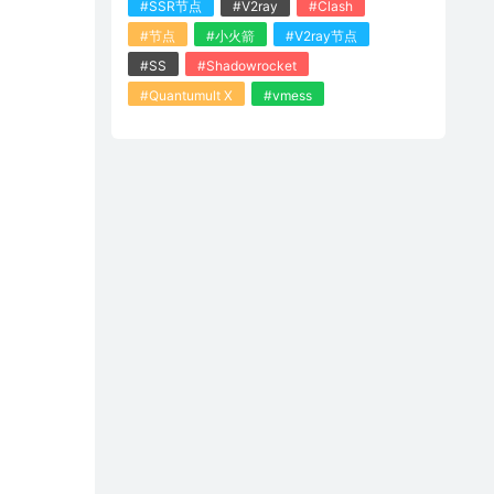
#SSR节点
#V2ray
#Clash
#节点
#小火箭
#V2ray节点
#SS
#Shadowrocket
#Quantumult X
#vmess