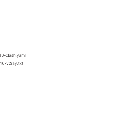
0-clash.yaml
0-v2ray.txt