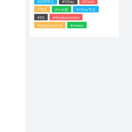
#SSR节点
#V2ray
#Clash
#节点
#小火箭
#V2ray节点
#SS
#Shadowrocket
#Quantumult X
#vmess