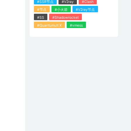
#SSR节点
#V2ray
#Clash
#节点
#小火箭
#V2ray节点
#SS
#Shadowrocket
#Quantumult X
#vmess