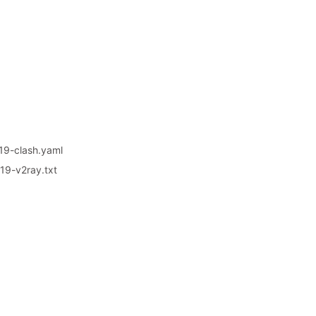
9-clash.yaml
9-v2ray.txt