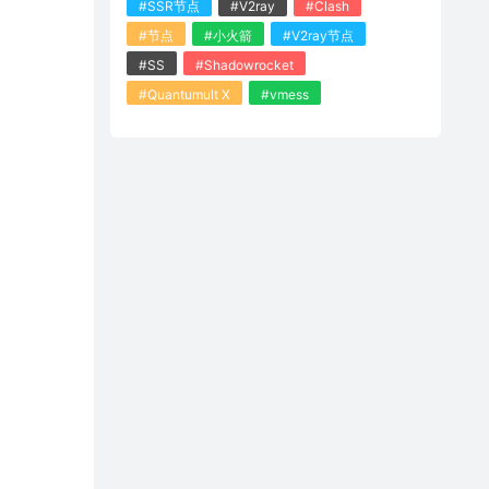
#SSR节点
#V2ray
#Clash
#节点
#小火箭
#V2ray节点
#SS
#Shadowrocket
#Quantumult X
#vmess