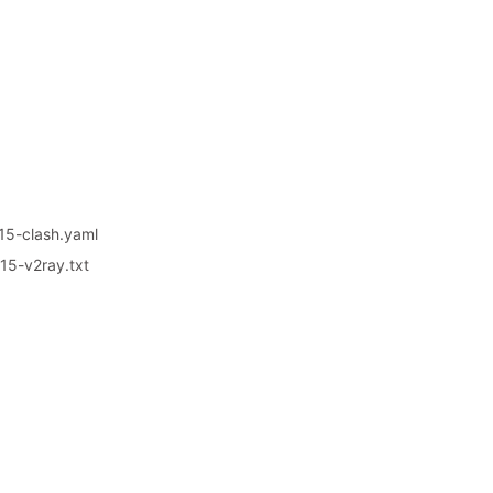
5-clash.yaml
5-v2ray.txt