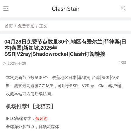
ClashStair
首页
/
免费节点
/
正文
04月28日免费节点数量30个,地区有爱尔兰|菲律宾|日
本|泰国|新加坡,2025年
SSR|V2ray|Shadowrocket|Clash订阅链接
4/28
2025-4-28
本次更新节点数量30个，覆盖地区日本|菲律宾|台湾|法国|俄罗
斯，测试最高速度7.71M/S，可用于SSR、V2Ray、Clash客户端，
收藏本站可方便后续访问。
机场推荐1【龙猫云】
IPLC高端专线，
低延迟
全球海外多节点，解锁流媒体