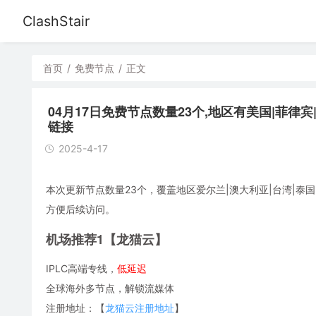
ClashStair
首页
/
免费节点
/
正文
04月17日免费节点数量23个,地区有美国|菲律宾|香港|泰
链接
2025-4-17
本次更新节点数量23个，覆盖地区爱尔兰|澳大利亚|台湾|泰国|新
方便后续访问。
机场推荐1【龙猫云】
IPLC高端专线，
低延迟
全球海外多节点，解锁流媒体
注册地址：【
龙猫云注册地址
】