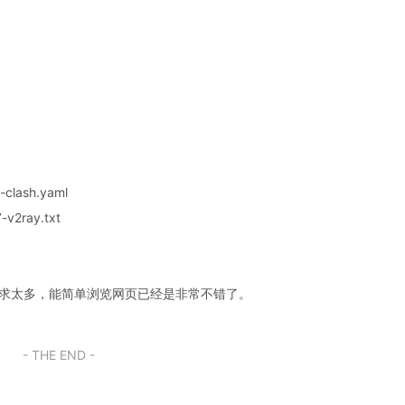
clash.yaml
v2ray.txt
奢求太多，能简单浏览网页已经是非常不错了。
- THE END -