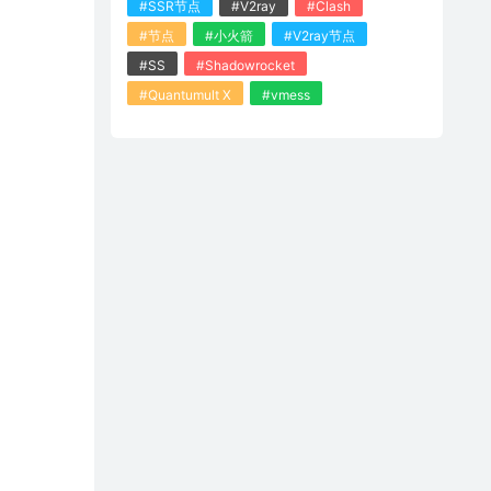
#SSR节点
#V2ray
#Clash
#节点
#小火箭
#V2ray节点
#SS
#Shadowrocket
#Quantumult X
#vmess