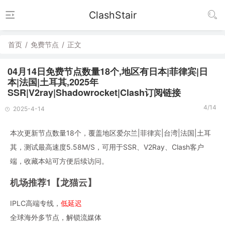
ClashStair
首页
/
免费节点
/
正文
04月14日免费节点数量18个,地区有日本|菲律宾|日
本|法国|土耳其,2025年
SSR|V2ray|Shadowrocket|Clash订阅链接
4/14
2025-4-14
本次更新节点数量18个，覆盖地区爱尔兰|菲律宾|台湾|法国|土耳
其，测试最高速度5.58M/S，可用于SSR、V2Ray、Clash客户
端，收藏本站可方便后续访问。
机场推荐1【龙猫云】
IPLC高端专线，
低延迟
全球海外多节点，解锁流媒体