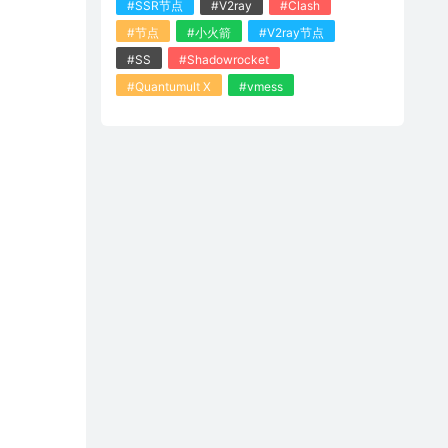
#SSR节点
#V2ray
#Clash
#节点
#小火箭
#V2ray节点
#SS
#Shadowrocket
#Quantumult X
#vmess