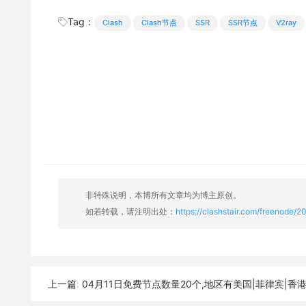
Tag：
Clash
Clash节点
SSR
SSR节点
V2ray
非特殊说明，本博所有文章均为博主原创。
如若转载，请注明出处：
https://clashstair.com/freenode/
04月11日免费节点数量20个,地区有美国|菲律宾|香港|韩国|俄罗斯,SSR|V2ray|Shadowrocket|Clash
上一篇: