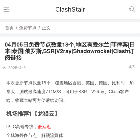
ClashStair
首页
/
免费节点
/
正文
04月05日免费节点数量18个,地区有爱尔兰|菲律宾|日
本|泰国|俄罗斯,SSR|V2ray|Shadowrocket|Clash订
阅链接
4/5
2025-4-5
本次更新节点数量18个，覆盖地区香港、英国、德国、比利时、加
拿大，测试最高速度7.11M/S，可用于SSR、V2Ray、Clash客户
端，收藏本站可方便后续访问。
机场推荐1【龙猫云】
IPLC高端专线，
低延迟
全球海外多节点，解锁流媒体